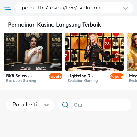
pathTitle./casino/live/evolution-
gaming3
Permainan Kasino Langsung Terbaik
Popular
Popular
BK8 Salon Prive Baccarat
Lightning Roulette
Meg
Evolution Gaming
Evolution Gaming
Evol
Populariti