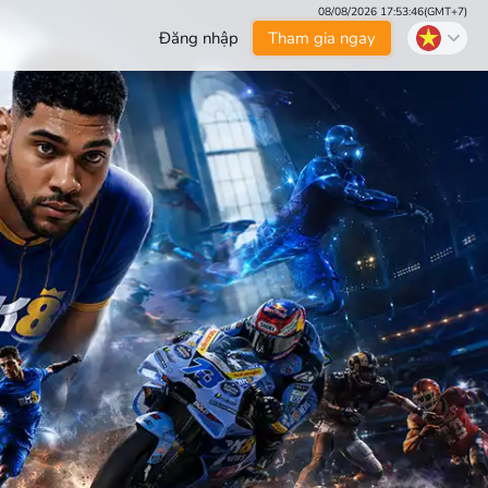
08/08/2026 17:53:47
(
GMT+7
)
Đăng nhập
Tham gia ngay