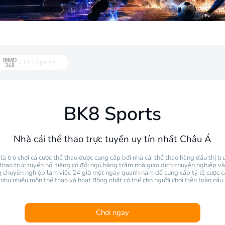
CMD Sports
BK8 Sports
Nhà cái thể thao trực tuyến uy tín nhất Châu Á
à trò chơi cá cược thể thao được cung cấp bởi nhà cái thể thao hàng đầu thị t
ể thao trực tuyến nổi tiếng có đội ngũ hàng trăm nhà giao dịch chuyên nghiệp v
g chuyên nghiệp làm việc 24 giờ một ngày quanh năm để cung cấp tỷ lệ cược c
như nhiều môn thể thao và hoạt động nhất có thể cho người chơi trên toàn cầu.
Chơi ngay